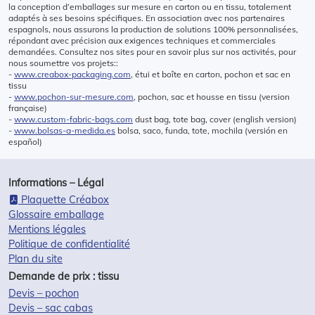
la conception d’emballages sur mesure en carton ou en tissu, totalement
adaptés à ses besoins spécifiques. En association avec nos partenaires
espagnols, nous assurons la production de solutions 100% personnalisées,
répondant avec précision aux exigences techniques et commerciales
demandées. Consultez nos sites pour en savoir plus sur nos activités, pour
nous soumettre vos projets::
-
www.creabox-packaging.com
, étui et boîte en carton, pochon et sac en
tissu
-
www.pochon-sur-mesure.com
, pochon, sac et housse en tissu (version
française)
-
www.custom-fabric-bags.com
dust bag, tote bag, cover (english version)
-
www.bolsas-a-medida.es
bolsa, saco, funda, tote, mochila (versión en
español)
Informations – Légal
Plaquette Créabox
Glossaire emballage
Mentions légales
Politique de confidentialité
Plan du site
Demande de prix : tissu
Devis – pochon
Devis – sac cabas