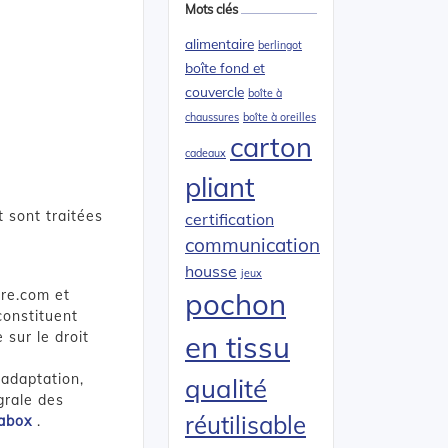
Mots clés
alimentaire
berlingot
boîte fond et
couvercle
boîte à
chaussures
boîte à oreilles
carton
cadeaux
pliant
 sont traitées
certification
communication
housse
jeux
re.com et
pochon
onstituent
 sur le droit
en tissu
 adaptation,
qualité
grale des
réutilisable
abox
.