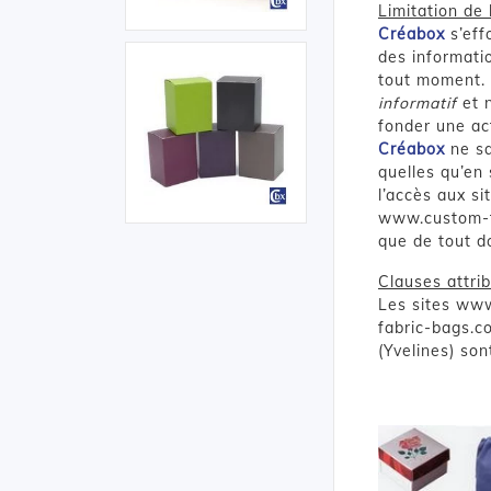
Limitation de 
Créabox
s’eff
des informatio
tout moment. 
informatif
et n
fonder une act
Créabox
ne s
quelles qu’en 
l’accès aux 
www.custom-fab
que de tout d
Clauses attri
Les sites ww
fabric-bags.co
(Yvelines) son