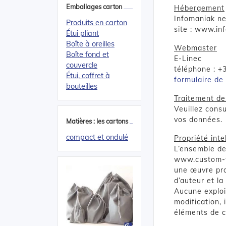
Emballages carton
Hébergement
Infomaniak n
Produits en carton
site : www.in
Étui pliant
Boîte à oreilles
Webmaster
Boîte fond et
E-Linec
couvercle
téléphone : +
Étui, coffret à
formulaire de
bouteilles
Traitement de
Veuillez cons
vos données.
Matières : les cartons
compact et ondulé
Propriété inte
L’ensemble d
www.custom-fa
une œuvre prot
d’auteur et la 
Aucune exploit
modification, 
éléments de ce