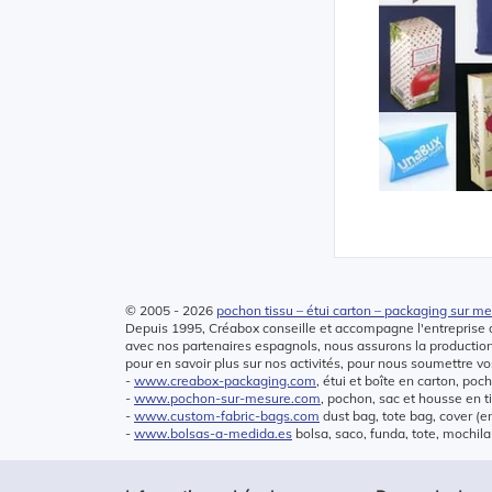
© 2005 - 2026
pochon tissu – étui carton – packaging sur m
Depuis 1995, Créabox conseille et accompagne l'entreprise d
avec nos partenaires espagnols, nous assurons la producti
pour en savoir plus sur nos activités, pour nous soumettre vos
-
www.creabox-packaging.com
, étui et boîte en carton, poc
-
www.pochon-sur-mesure.com
, pochon, sac et housse en t
-
www.custom-fabric-bags.com
dust bag, tote bag, cover (e
-
www.bolsas-a-medida.es
bolsa, saco, funda, tote, mochila