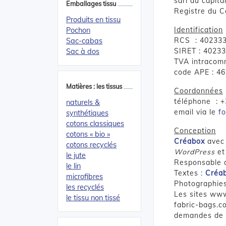
sarl au capita
Emballages tissu
Registre du C
Produits en tissu
Identification
Pochon
RCS : 40233
Sac-cabas
SIRET : 4023
Sac à dos
TVA intracom
code APE : 4
Matières : les tissus
Coordonnées
téléphone : +
naturels &
email via le
f
synthétiques
cotons classiques
Conception
cotons « bio »
Créabox
avec
cotons recyclés
WordPress
et
le jute
Responsable d
le lin
Textes :
Créa
microfibres
Photographie
les recyclés
Les sites ww
le tissu non tissé
fabric-bags.c
demandes de p