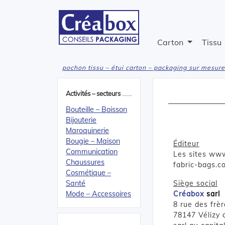
Carton
Tissu
pochon tissu – étui carton – packaging sur mesure
Activités – secteurs
Bouteille – Boisson
Bijouterie
Maroquinerie
Bougie – Maison
Éditeur
Communication
Les sites ww
Chaussures
fabric-bags.c
Cosmétique –
Santé
Siège social
Mode – Accessoires
Créabox
sarl
8 rue des frè
78147 Vélizy 