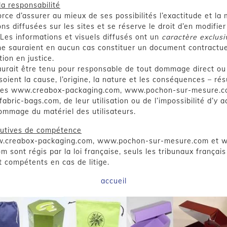
la responsabilité
orce d’assurer au mieux de ses possibilités l’exactitude et la 
ns diffusées sur les sites et se réserve le droit d’en modifie
Les informations et visuels diffusés ont un
caractère exclus
e sauraient en aucun cas constituer un document contractu
ion en justice.
aurait être tenu pour responsable de tout dommage direct ou 
soient la cause, l’origine, la nature et les conséquences – rés
sites www.creabox-packaging.com, www.pochon-sur-mesure.c
ric-bags.com, de leur utilisation ou de l’impossibilité d’y a
ommage du matériel des utilisateurs.
butives de compétence
w.creabox-packaging.com, www.pochon-sur-mesure.com et 
m sont régis par la loi française, seuls les tribunaux françai
t compétents en cas de litige.
accueil