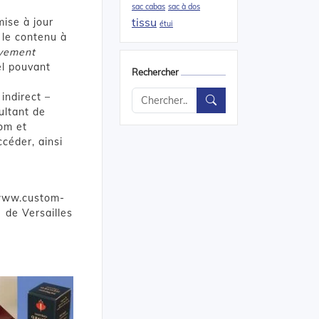
sac cabas
sac à dos
tissu
mise à jour
étui
r le contenu à
ivement
el pouvant
Rechercher
indirect –
ultant de
om et
ccéder, ainsi
www.custom-
s de Versailles