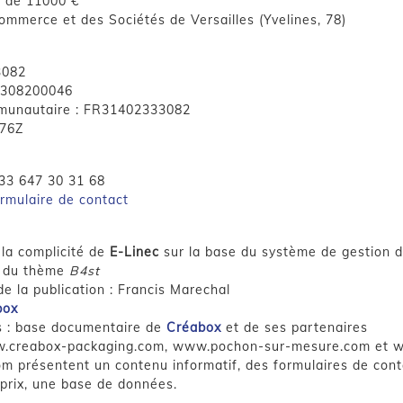
l de 11000 €
ommerce et des Sociétés de Versailles (Yvelines, 78)
3082
3308200046
munautaire : FR31402333082
676Z
33 647 30 31 68
ormulaire de contact
 la complicité de
E-Linec
sur la base du système de gestion 
 du thème
B4st
e la publication : Francis Marechal
box
s : base documentaire de
Créabox
et de ses partenaires
w.creabox-packaging.com, www.pochon-sur-mesure.com et 
om présentent un contenu informatif, des formulaires de cont
rix, une base de données.