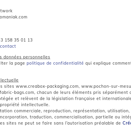
etwork
fomaniak.com
33 158 35 01 13
 contact
s données personnelles
ulter la page
politique de confidentialité
qui explique comment
llectuelle
es sites www.creabox-packaging.com, www.pochon-sur-mesu
bric-bags.com, chacun de leurs éléments pris séparément c
égée et relèvent de la législation française et internationale
propriété intellectuelle.
ation commerciale, reproduction, représentation, utilisation,
incorporation, traduction, commercialisation, partielle ou inté
s sites ne peut se faire sans l’autorisation préalable de
Cré