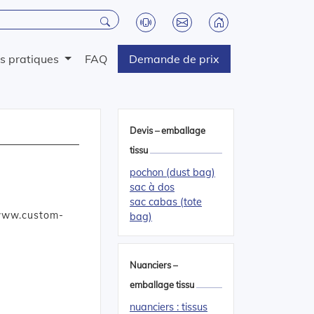
os pratiques
FAQ
Demande de prix
Devis – emballage
tissu
pochon (dust bag)
sac à dos
sac cabas (tote
www.custom-
bag)
Nuanciers –
emballage tissu
nuanciers : tissus