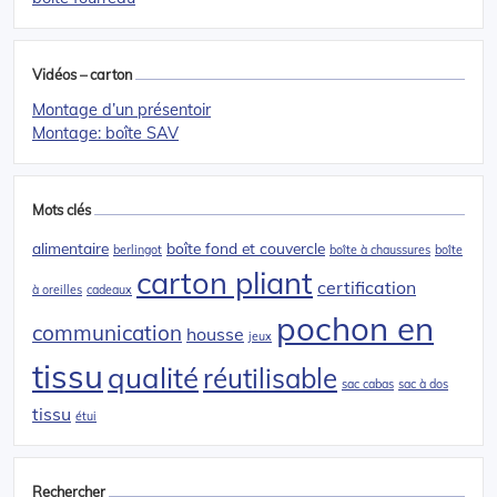
Vidéos – carton
Montage d’un présentoir
Montage: boîte SAV
Mots clés
alimentaire
boîte fond et couvercle
berlingot
boîte à chaussures
boîte
carton pliant
certification
à oreilles
cadeaux
pochon en
communication
housse
jeux
tissu
qualité
réutilisable
sac cabas
sac à dos
tissu
étui
Rechercher