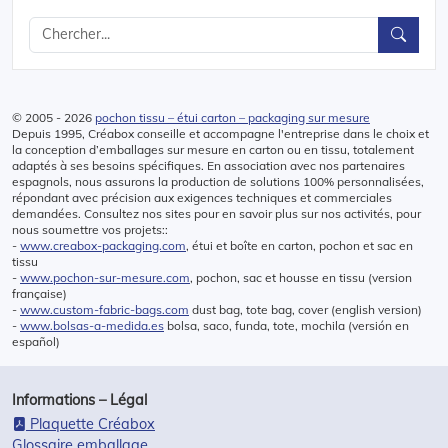
© 2005 - 2026
pochon tissu – étui carton – packaging sur mesure
Depuis 1995, Créabox conseille et accompagne l'entreprise dans le choix et
la conception d’emballages sur mesure en carton ou en tissu, totalement
adaptés à ses besoins spécifiques. En association avec nos partenaires
espagnols, nous assurons la production de solutions 100% personnalisées,
répondant avec précision aux exigences techniques et commerciales
demandées. Consultez nos sites pour en savoir plus sur nos activités, pour
nous soumettre vos projets::
-
www.creabox-packaging.com
, étui et boîte en carton, pochon et sac en
tissu
-
www.pochon-sur-mesure.com
, pochon, sac et housse en tissu (version
française)
-
www.custom-fabric-bags.com
dust bag, tote bag, cover (english version)
-
www.bolsas-a-medida.es
bolsa, saco, funda, tote, mochila (versión en
español)
Informations – Légal
Plaquette Créabox
Glossaire emballage