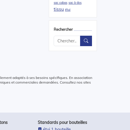
sac cabas
sac à dos
tissu
étui
Rechercher
alement adaptés à ses besoins spécifiques. En association
chniques et commerciales demandées. Consultez nos sites
tons
Standards pour bouteilles
étui 1 bouteille