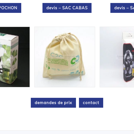
 POCHON
devis – SAC CABAS
devis – 
demandes de prix
contact