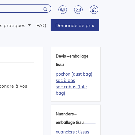
os pratiques
FAQ
Demande de prix
Devis – emballage
tissu
pochon (dust bag)
sac à dos
pondre à vos
sac cabas (tote
bag)
Nuanciers –
emballage tissu
nuanciers : tissus