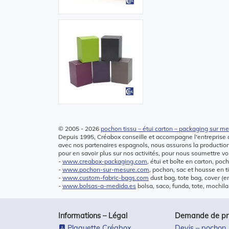
© 2005 - 2026
pochon tissu – étui carton – packaging sur m
Depuis 1995, Créabox conseille et accompagne l'entreprise d
avec nos partenaires espagnols, nous assurons la producti
pour en savoir plus sur nos activités, pour nous soumettre vos
-
www.creabox-packaging.com
, étui et boîte en carton, poc
-
www.pochon-sur-mesure.com
, pochon, sac et housse en t
-
www.custom-fabric-bags.com
dust bag, tote bag, cover (e
-
www.bolsas-a-medida.es
bolsa, saco, funda, tote, mochila
Informations – Légal
Demande de prix
Plaquette Créabox
Devis – pochon