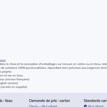
esure
ans le choix et la conception d’emballages sur mesure en carton ou en tissu, tot
on de solutions 100% personnalisées, répondant avec précision aux exigences te
 projets::
hon et sac en tissu
issu (version française)
nglish version)
 (versión en español)
 : tissu
Demande de prix : carton
Standards car
Devis – étui pliant
étui pliant