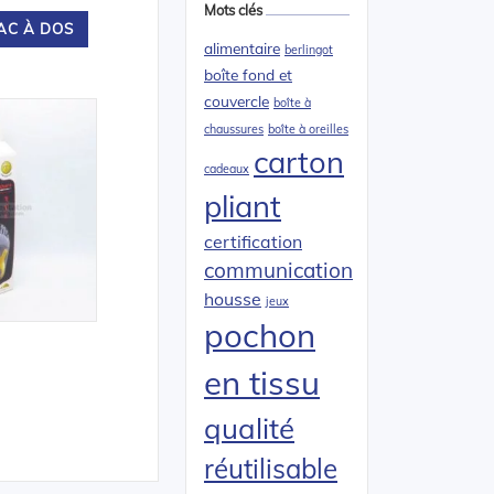
Mots clés
SAC À DOS
alimentaire
berlingot
boîte fond et
couvercle
boîte à
chaussures
boîte à oreilles
carton
cadeaux
pliant
certification
communication
housse
jeux
pochon
en tissu
qualité
réutilisable