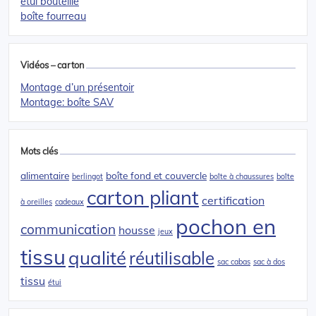
étui bouteille
boîte fourreau
Vidéos – carton
Montage d’un présentoir
Montage: boîte SAV
Mots clés
alimentaire
boîte fond et couvercle
berlingot
boîte à chaussures
boîte
carton pliant
certification
à oreilles
cadeaux
pochon en
communication
housse
jeux
tissu
qualité
réutilisable
sac cabas
sac à dos
tissu
étui