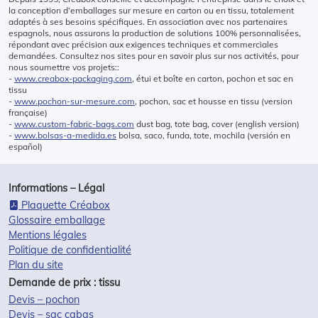
la conception d’emballages sur mesure en carton ou en tissu, totalement
adaptés à ses besoins spécifiques. En association avec nos partenaires
espagnols, nous assurons la production de solutions 100% personnalisées,
répondant avec précision aux exigences techniques et commerciales
demandées. Consultez nos sites pour en savoir plus sur nos activités, pour
nous soumettre vos projets::
-
www.creabox-packaging.com
, étui et boîte en carton, pochon et sac en
tissu
-
www.pochon-sur-mesure.com
, pochon, sac et housse en tissu (version
française)
-
www.custom-fabric-bags.com
dust bag, tote bag, cover (english version)
-
www.bolsas-a-medida.es
bolsa, saco, funda, tote, mochila (versión en
español)
Informations – Légal
Plaquette Créabox
Glossaire emballage
Mentions légales
Politique de confidentialité
Plan du site
Demande de prix : tissu
Devis – pochon
Devis – sac cabas