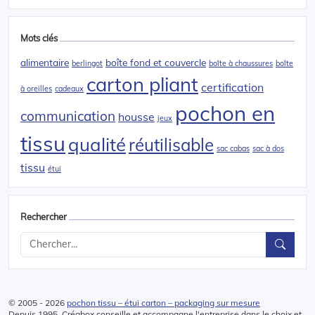
Mots clés
alimentaire
boîte fond et couvercle
berlingot
boîte à chaussures
boîte
carton pliant
certification
à oreilles
cadeaux
pochon en
communication
housse
jeux
tissu
qualité
réutilisable
sac cabas
sac à dos
tissu
étui
Rechercher
© 2005 - 2026
pochon tissu – étui carton – packaging sur mesure
Depuis 1995, Créabox conseille et accompagne l'entreprise dans le choix et