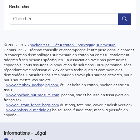
Rechercher
© 2005 - 2026
pochon tissu – étui carton – packaging sur mesure
Depuis 1995, Créabox conseille et accompagne l'entreprise dans le choix et
la conception d’emballages sur mesure en carton ou en tissu, totalement
adaptés à ses besoins spécifiques. En association avec nos partenaires
espagnols, nous assurons la production de solutions 100% personnalisées,
répondant avec précision aux exigences techniques et commerciales
demandées. Consultez nos sites pour en savoir plus sur nos activités, pour
nous soumettre vos projets::
-
www.creabox-packaging.com
, étui et boîte en carton, pochon et sac en
tissu
-
www.pochon-sur-mesure.com
, pochon, sac et housse en tissu (version
française)
-
www.custom-fabric-bags.com
dust bag, tote bag, cover (english version)
-
www.bolsas-a-medida.es
bolsa, saco, funda, tote, mochila (versión en
español)
Informations – Légal