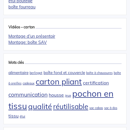
étui bouteille
boîte fourreau
Vidéos – carton
Montage d’un présentoir
Montage: boîte SAV
Mots clés
alimentaire
boîte fond et couvercle
berlingot
boîte à chaussures
boîte
carton pliant
certification
à oreilles
cadeaux
pochon en
communication
housse
jeux
tissu
qualité
réutilisable
sac cabas
sac à dos
tissu
étui