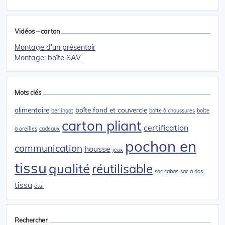
Vidéos – carton
Montage d’un présentoir
Montage: boîte SAV
Mots clés
alimentaire
boîte fond et couvercle
berlingot
boîte à chaussures
boîte
carton pliant
certification
à oreilles
cadeaux
pochon en
communication
housse
jeux
tissu
qualité
réutilisable
sac cabas
sac à dos
tissu
étui
Rechercher