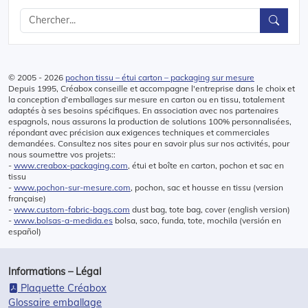
© 2005 - 2026
pochon tissu – étui carton – packaging sur mesure
Depuis 1995, Créabox conseille et accompagne l'entreprise dans le choix et
la conception d’emballages sur mesure en carton ou en tissu, totalement
adaptés à ses besoins spécifiques. En association avec nos partenaires
espagnols, nous assurons la production de solutions 100% personnalisées,
répondant avec précision aux exigences techniques et commerciales
demandées. Consultez nos sites pour en savoir plus sur nos activités, pour
nous soumettre vos projets::
-
www.creabox-packaging.com
, étui et boîte en carton, pochon et sac en
tissu
-
www.pochon-sur-mesure.com
, pochon, sac et housse en tissu (version
française)
-
www.custom-fabric-bags.com
dust bag, tote bag, cover (english version)
-
www.bolsas-a-medida.es
bolsa, saco, funda, tote, mochila (versión en
español)
Informations – Légal
Plaquette Créabox
Glossaire emballage