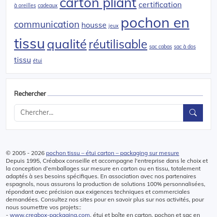
carton pliant
certification
à oreilles
cadeaux
pochon en
communication
housse
jeux
tissu
qualité
réutilisable
sac cabas
sac à dos
tissu
étui
Rechercher
© 2005 - 2026
pochon tissu – étui carton – packaging sur mesure
Depuis 1995, Créabox conseille et accompagne l'entreprise dans le choix et
la conception d’emballages sur mesure en carton ou en tissu, totalement
adaptés à ses besoins spécifiques. En association avec nos partenaires
espagnols, nous assurons la production de solutions 100% personnalisées,
répondant avec précision aux exigences techniques et commerciales
demandées. Consultez nos sites pour en savoir plus sur nos activités, pour
nous soumettre vos projets::
-
www.creabox-packaging.com
, étui et boîte en carton, pochon et sac en