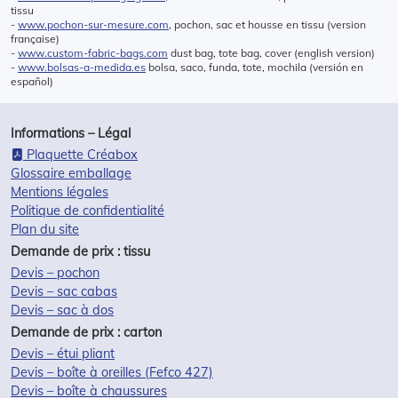
tissu
-
www.pochon-sur-mesure.com
, pochon, sac et housse en tissu (version
française)
-
www.custom-fabric-bags.com
dust bag, tote bag, cover (english version)
-
www.bolsas-a-medida.es
bolsa, saco, funda, tote, mochila (versión en
español)
Informations – Légal
Plaquette Créabox
Glossaire emballage
Mentions légales
Politique de confidentialité
Plan du site
Demande de prix : tissu
Devis – pochon
Devis – sac cabas
Devis – sac à dos
Demande de prix : carton
Devis – étui pliant
Devis – boîte à oreilles (Fefco 427)
Devis – boîte à chaussures