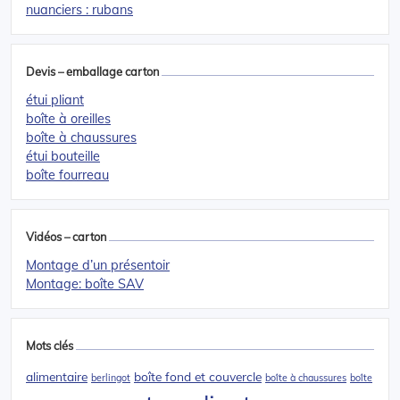
nuanciers : rubans
Devis – emballage carton
étui pliant
boîte à oreilles
boîte à chaussures
étui bouteille
boîte fourreau
Vidéos – carton
Montage d’un présentoir
Montage: boîte SAV
Mots clés
alimentaire
boîte fond et couvercle
berlingot
boîte à chaussures
boîte