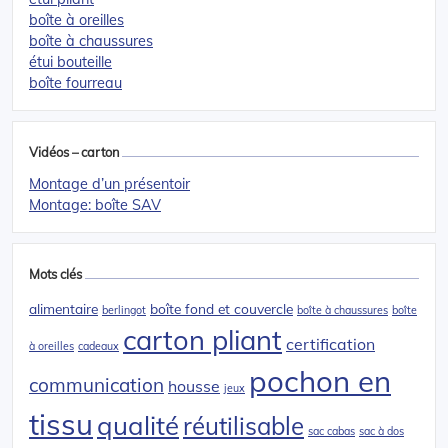
boîte à oreilles
boîte à chaussures
étui bouteille
boîte fourreau
Vidéos – carton
Montage d’un présentoir
Montage: boîte SAV
Mots clés
alimentaire
boîte fond et couvercle
berlingot
boîte à chaussures
boîte
carton pliant
certification
à oreilles
cadeaux
pochon en
communication
housse
jeux
tissu
qualité
réutilisable
sac cabas
sac à dos