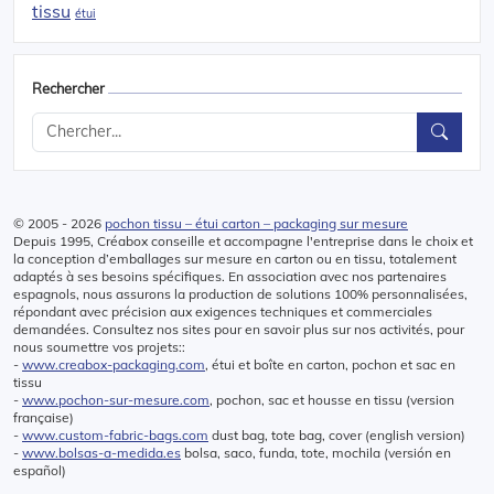
tissu
étui
Rechercher
© 2005 - 2026
pochon tissu – étui carton – packaging sur mesure
Depuis 1995, Créabox conseille et accompagne l'entreprise dans le choix et
la conception d’emballages sur mesure en carton ou en tissu, totalement
adaptés à ses besoins spécifiques. En association avec nos partenaires
espagnols, nous assurons la production de solutions 100% personnalisées,
répondant avec précision aux exigences techniques et commerciales
demandées. Consultez nos sites pour en savoir plus sur nos activités, pour
nous soumettre vos projets::
-
www.creabox-packaging.com
, étui et boîte en carton, pochon et sac en
tissu
-
www.pochon-sur-mesure.com
, pochon, sac et housse en tissu (version
française)
-
www.custom-fabric-bags.com
dust bag, tote bag, cover (english version)
-
www.bolsas-a-medida.es
bolsa, saco, funda, tote, mochila (versión en
español)