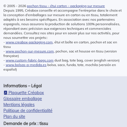
© 2005 - 2026
pochon tissu – étui carton – packaging sur mesure
Depuis 1995, Créabox conseille et accompagne l'entreprise dans le choix et
la conception d’emballages sur mesure en carton ou en tissu, totalement
adaptés à ses besoins spécifiques. En association avec nos partenaires
espagnols, nous assurons la production de solutions 100% personnalisées,
répondant avec précision aux exigences techniques et commerciales
demandées. Consultez nos sites pour en savoir plus sur nos activités, pour
nous soumettre vos projets::
-
www.creabox-packaging.com
, étui et boîte en carton, pochon et sac en
tissu
-
www.pochon-sur-mesure.com
, pochon, sac et housse en tissu (version
française)
-
www.custom-fabric-bags.com
dust bag, tote bag, cover (english version)
-
www.bolsas-a-medida.es
bolsa, saco, funda, tote, mochila (versión en
español)
Informations – Légal
Plaquette Créabox
Glossaire emballage
Mentions légales
Politique de confidentialité
Plan du site
Demande de prix : tissu