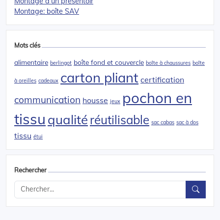
Montage d’un présentoir
Montage: boîte SAV
Mots clés
alimentaire
boîte fond et couvercle
berlingot
boîte à chaussures
boîte
carton pliant
certification
à oreilles
cadeaux
pochon en
communication
housse
jeux
tissu
qualité
réutilisable
sac cabas
sac à dos
tissu
étui
Rechercher