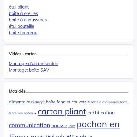
étui pliant
boîte à oreilles
boîte à chaussures
étui bouteille
boîte fourreau
Vidéos – carton
Montage d’un présentoir
Montage: boîte SAV
Mots clés
alimentaire
boîte fond et couvercle
berlingot
boîte à chaussures
boîte
carton pliant
certification
à oreilles
cadeaux
pochon en
communication
housse
jeux
tissu