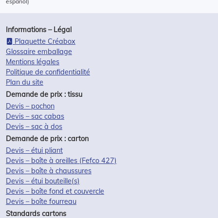
español)
Informations – Légal
Plaquette Créabox
Glossaire emballage
Mentions légales
Politique de confidentialité
Plan du site
Demande de prix : tissu
Devis – pochon
Devis – sac cabas
Devis – sac à dos
Demande de prix : carton
Devis – étui pliant
Devis – boîte à oreilles (Fefco 427)
Devis – boîte à chaussures
Devis – étui bouteille(s)
Devis – boîte fond et couvercle
Devis – boîte fourreau
Standards cartons