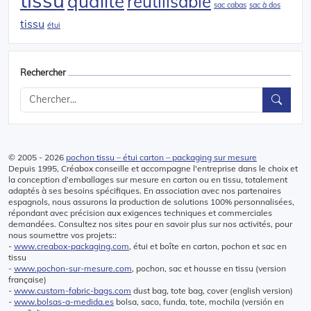
qualité
réutilisable
sac cabas
sac à dos
tissu
étui
Rechercher
© 2005 - 2026
pochon tissu – étui carton – packaging sur mesure
Depuis 1995, Créabox conseille et accompagne l'entreprise dans le choix et
la conception d’emballages sur mesure en carton ou en tissu, totalement
adaptés à ses besoins spécifiques. En association avec nos partenaires
espagnols, nous assurons la production de solutions 100% personnalisées,
répondant avec précision aux exigences techniques et commerciales
demandées. Consultez nos sites pour en savoir plus sur nos activités, pour
nous soumettre vos projets::
-
www.creabox-packaging.com
, étui et boîte en carton, pochon et sac en
tissu
-
www.pochon-sur-mesure.com
, pochon, sac et housse en tissu (version
française)
-
www.custom-fabric-bags.com
dust bag, tote bag, cover (english version)
-
www.bolsas-a-medida.es
bolsa, saco, funda, tote, mochila (versión en