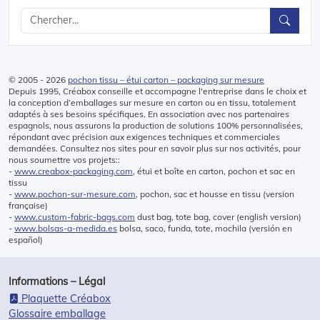
© 2005 - 2026
pochon tissu – étui carton – packaging sur mesure
Depuis 1995, Créabox conseille et accompagne l'entreprise dans le choix et
la conception d’emballages sur mesure en carton ou en tissu, totalement
adaptés à ses besoins spécifiques. En association avec nos partenaires
espagnols, nous assurons la production de solutions 100% personnalisées,
répondant avec précision aux exigences techniques et commerciales
demandées. Consultez nos sites pour en savoir plus sur nos activités, pour
nous soumettre vos projets::
-
www.creabox-packaging.com
, étui et boîte en carton, pochon et sac en
tissu
-
www.pochon-sur-mesure.com
, pochon, sac et housse en tissu (version
française)
-
www.custom-fabric-bags.com
dust bag, tote bag, cover (english version)
-
www.bolsas-a-medida.es
bolsa, saco, funda, tote, mochila (versión en
español)
Informations – Légal
Plaquette Créabox
Glossaire emballage