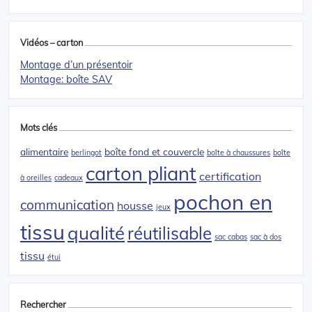
Vidéos – carton
Montage d’un présentoir
Montage: boîte SAV
Mots clés
alimentaire
boîte fond et couvercle
berlingot
boîte à chaussures
boîte
carton pliant
certification
à oreilles
cadeaux
pochon en
communication
housse
jeux
tissu
qualité
réutilisable
sac cabas
sac à dos
tissu
étui
Rechercher