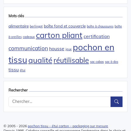
Mots clés
alimentaire
boîte fond et couvercle
berlingot
boîte à chaussures
boîte
carton pliant
certification
à oreilles
cadeaux
pochon en
communication
housse
jeux
tissu
qualité
réutilisable
sac cabas
sac à dos
tissu
étui
Rechercher
© 2005 - 2026
pochon tissu – étui carton – packaging sur mesure
Depuis 1995, Créabox conseille et accompagne l'entreprise dans le choix et