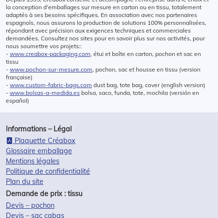
la conception d’emballages sur mesure en carton ou en tissu, totalement
adaptés à ses besoins spécifiques. En association avec nos partenaires
espagnols, nous assurons la production de solutions 100% personnalisées,
répondant avec précision aux exigences techniques et commerciales
demandées. Consultez nos sites pour en savoir plus sur nos activités, pour
nous soumettre vos projets::
-
www.creabox-packaging.com
, étui et boîte en carton, pochon et sac en
tissu
-
www.pochon-sur-mesure.com
, pochon, sac et housse en tissu (version
française)
-
www.custom-fabric-bags.com
dust bag, tote bag, cover (english version)
-
www.bolsas-a-medida.es
bolsa, saco, funda, tote, mochila (versión en
español)
Informations – Légal
Plaquette Créabox
Glossaire emballage
Mentions légales
Politique de confidentialité
Plan du site
Demande de prix : tissu
Devis – pochon
Devis – sac cabas