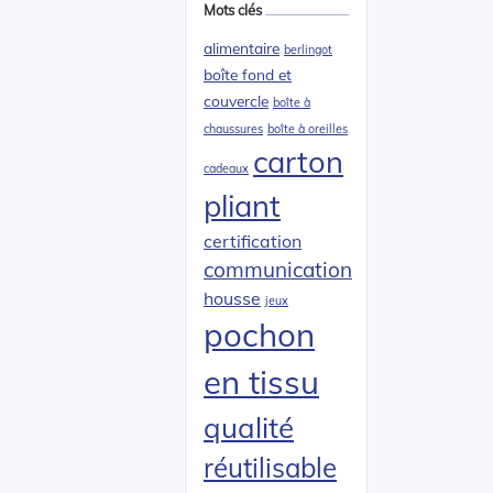
Mots clés
alimentaire
berlingot
boîte fond et
couvercle
boîte à
chaussures
boîte à oreilles
carton
cadeaux
pliant
certification
communication
housse
jeux
pochon
en tissu
qualité
réutilisable