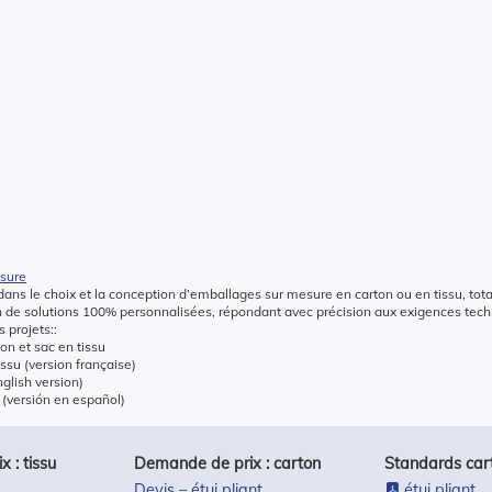
esure
ans le choix et la conception d’emballages sur mesure en carton ou en tissu, tot
on de solutions 100% personnalisées, répondant avec précision aux exigences te
 projets::
hon et sac en tissu
issu (version française)
nglish version)
 (versión en español)
 : tissu
Demande de prix : carton
Standards car
Devis – étui pliant
étui pliant