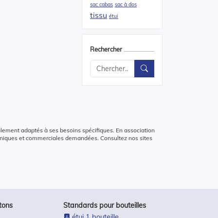
sac cabas
sac à dos
tissu
étui
Rechercher
alement adaptés à ses besoins spécifiques. En association
chniques et commerciales demandées. Consultez nos sites
tons
Standards pour bouteilles
étui 1 bouteille