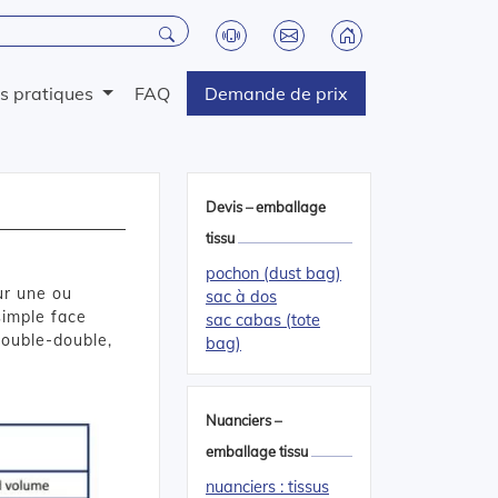
os pratiques
FAQ
Demande de prix
Devis – emballage
tissu
pochon (dust bag)
ur une ou
sac à dos
simple face
sac cabas (tote
double-double,
bag)
Nuanciers –
emballage tissu
nuanciers : tissus