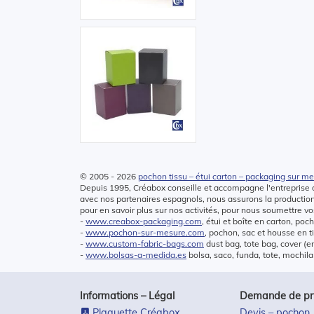
© 2005 - 2026
pochon tissu – étui carton – packaging sur m
Depuis 1995, Créabox conseille et accompagne l'entreprise d
avec nos partenaires espagnols, nous assurons la producti
pour en savoir plus sur nos activités, pour nous soumettre vos
-
www.creabox-packaging.com
, étui et boîte en carton, poc
-
www.pochon-sur-mesure.com
, pochon, sac et housse en t
-
www.custom-fabric-bags.com
dust bag, tote bag, cover (e
-
www.bolsas-a-medida.es
bolsa, saco, funda, tote, mochila
Informations – Légal
Demande de prix
Plaquette Créabox
Devis – pochon