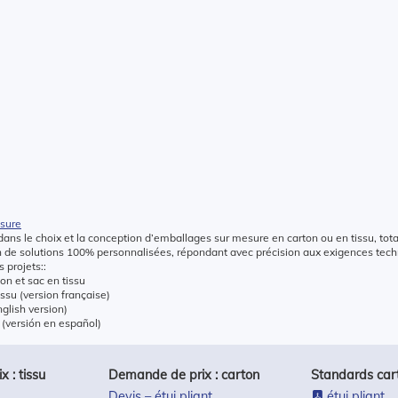
esure
ans le choix et la conception d’emballages sur mesure en carton ou en tissu, tot
on de solutions 100% personnalisées, répondant avec précision aux exigences te
 projets::
hon et sac en tissu
issu (version française)
nglish version)
 (versión en español)
 : tissu
Demande de prix : carton
Standards car
Devis – étui pliant
étui pliant