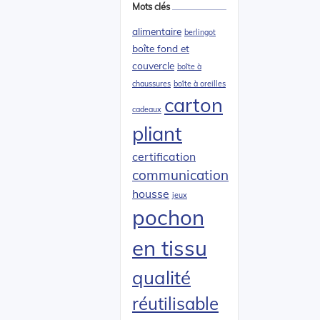
Mots clés
alimentaire
berlingot
boîte fond et
couvercle
boîte à
chaussures
boîte à oreilles
carton
cadeaux
pliant
certification
communication
housse
jeux
pochon
en tissu
qualité
réutilisable