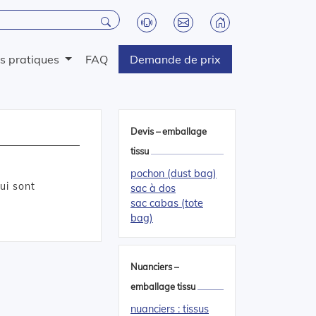
os pratiques
FAQ
Demande de prix
Devis – emballage
tissu
pochon (dust bag)
ui sont
sac à dos
sac cabas (tote
bag)
Nuanciers –
emballage tissu
nuanciers : tissus