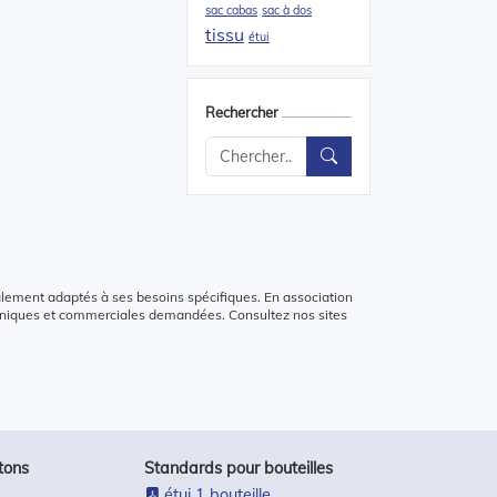
sac cabas
sac à dos
tissu
étui
Rechercher
alement adaptés à ses besoins spécifiques. En association
chniques et commerciales demandées. Consultez nos sites
tons
Standards pour bouteilles
étui 1 bouteille