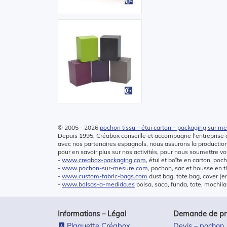
© 2005 - 2026
pochon tissu – étui carton – packaging sur m
Depuis 1995, Créabox conseille et accompagne l'entreprise d
avec nos partenaires espagnols, nous assurons la producti
pour en savoir plus sur nos activités, pour nous soumettre vos
-
www.creabox-packaging.com
, étui et boîte en carton, poc
-
www.pochon-sur-mesure.com
, pochon, sac et housse en t
-
www.custom-fabric-bags.com
dust bag, tote bag, cover (e
-
www.bolsas-a-medida.es
bolsa, saco, funda, tote, mochila
Informations – Légal
Demande de prix
Plaquette Créabox
Devis – pochon