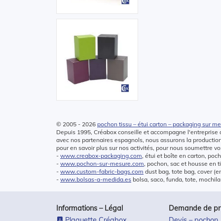
© 2005 - 2026
pochon tissu – étui carton – packaging sur m
Depuis 1995, Créabox conseille et accompagne l'entreprise d
avec nos partenaires espagnols, nous assurons la producti
pour en savoir plus sur nos activités, pour nous soumettre vos
-
www.creabox-packaging.com
, étui et boîte en carton, poc
-
www.pochon-sur-mesure.com
, pochon, sac et housse en t
-
www.custom-fabric-bags.com
dust bag, tote bag, cover (e
-
www.bolsas-a-medida.es
bolsa, saco, funda, tote, mochila
Informations – Légal
Demande de prix
Plaquette Créabox
Devis – pochon