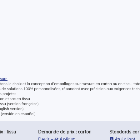
esure
ans le choix et la conception d’emballages sur mesure en carton ou en tissu, tot
on de solutions 100% personnalisées, répondant avec précision aux exigences te
 projets::
hon et sac en tissu
issu (version française)
nglish version)
 (versión en español)
 : tissu
Demande de prix : carton
Standards car
Devis – étui pliant
étui pliant