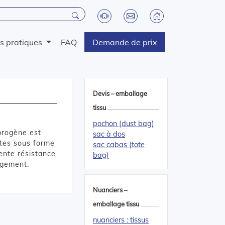
os pratiques
FAQ
Demande de prix
Devis – emballage
tissu
pochon (dust bag)
ibrogène est
sac à dos
ites sous forme
sac cabas (tote
lente résistance
bag)
ngement.
Nuanciers –
emballage tissu
nuanciers : tissus