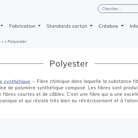
Fabrication
Standards carton
Créabox
Inf
» » Polyester
Polyester
e synthétique
–
. Fibre chimique dans laquelle la substance f
îne de polymère synthétique composé. Les fibres sont produ
e fibres courtes et de câbles. C’est une fibre qui a une excel
anique et qui résiste très bien au rétrécissement et à l’allo