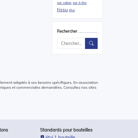
sac cabas
sac à dos
tissu
étui
Rechercher
alement adaptés à ses besoins spécifiques. En association
chniques et commerciales demandées. Consultez nos sites
tons
Standards pour bouteilles
étui 1 bouteille