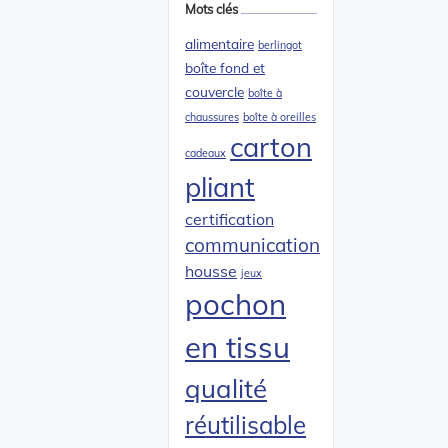
Mots clés
alimentaire
berlingot
boîte fond et
couvercle
boîte à
chaussures
boîte à oreilles
carton
cadeaux
pliant
certification
communication
housse
jeux
pochon
en tissu
qualité
réutilisable