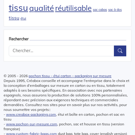
tissu
qualité
réutilisable
sac cabas
sac à dos
tissu
étui
Rechercher
© 2005 - 2026
pochon tissu – étui carton – packaging sur mesure
Depuis 1995, Créabox conseille et accompagne l'entreprise dans le choix et
la conception d’emballages sur mesure en carton ou en tissu, totalement
adaptés à ses besoins spécifiques. En association avec nos partenaires
espagnols, nous assurons la production de solutions 100% personnalisées,
répondant avec précision aux exigences techniques et commerciales
demandées. Consultez nos sites pour en savoir plus sur nos activités, pour
nous soumettre vos projets::
-
www.creabox-packaging.com
, étui et boîte en carton, pochon et sac en
tissu
-
www.pochon-sur-mesure.com
, pochon, sac et housse en tissu (version
française)
-
www.custom-fabric-bags.com
dust bag, tote bag, cover (english version)