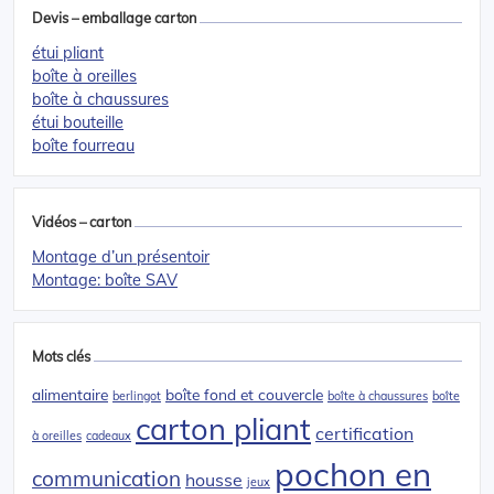
Devis – emballage carton
étui pliant
boîte à oreilles
boîte à chaussures
étui bouteille
boîte fourreau
Vidéos – carton
Montage d’un présentoir
Montage: boîte SAV
Mots clés
alimentaire
boîte fond et couvercle
berlingot
boîte à chaussures
boîte
carton pliant
certification
à oreilles
cadeaux
pochon en
communication
housse
jeux